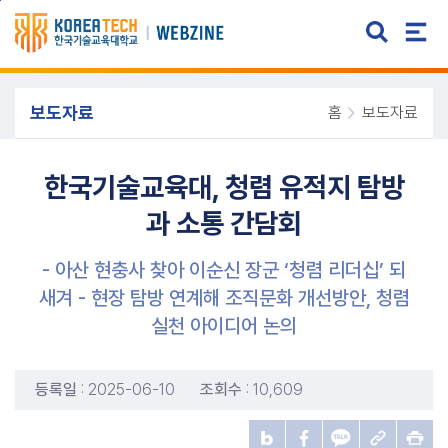
주메뉴 바로가기
본문 바로가기
보도자료
홈
보도자료
한국기술교육대, 청렴 유적지 탐방
과 소통 간담회
- 아산 현충사 찾아 이순신 장군 ‘청렴 리더십’ 되
새겨 - 현장 탐방 연계해 조직문화 개선방안, 청렴
실천 아이디어 논의
등록일
: 2025-06-10
조회수
: 10,609