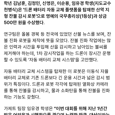
학년 김남훈, 김정민, 신영은, 이순용, 임유경 학생(지도교수
천병식)은 '드론 배터리 자동 교체 플랫폼을 탑재한 산악 지
형 잔불 감시 로봇'으로 영예의 국무총리상(1등상)과 상금
500만 원을 수상했다
.
연구팀은 올봄 경북 등 전국에 있었던 산불 뉴스를 보며, 잔
불 진화 로봇을 제작에 뜻을 모았다. 잔불 진화 작업에는 많
은 인력과 시간을 투입해 산을 감시하고 남아있는 불씨를
제거해야 하는데, 1차 감시작업을 하는 드론이 장시간 운행
할 수 있도록 ‘자동 배터리 교체 시스템’을 고안했다.
자동 배터리 교체 시스템을 탑재한 이 로봇은 이동식 자율
배터리 교체로 기존 드론보다 긴 운용 시간과 넓은 감시 범
위가 특징이다. 드론과 로봇 각각에 탑재된 열화상 카메라
를 통해 잔불을 감시하고, 물과 소화탄을 통해 잔불을 진화
하는 기능도 갖췄다.
가제트 팀장 임유경 학생은
“이번 대회를 위해 지난 1년간
많은 어려움과 시행착오를 겪으며 노력한 만큼, 대상이라는