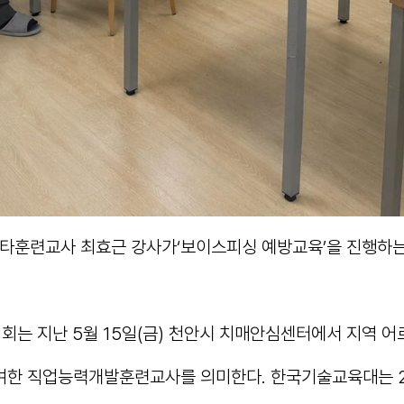
스타훈련교사 최효근 강사가‘보이스피싱 예방교육’을 진행하는
 지난 5월 15일(금) 천안시 치매안심센터에서 지역 어
여한 직업능력개발훈련교사를 의미한다. 한국기술교육대는 20