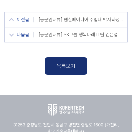
이전글
[동문인터뷰] 펜실베이니아 주립대 박사과정 진학 김동훈 동문 (전기공학과 18학번)
다음글
[동문인터뷰] SK그룹 행복나래 IT팀 김은섭 개발자 (컴퓨터공학부 20학번)
목록보기
31253 충청남도 천안시 동남구 병천면 충절로 1600 (가전리,
한국기술교육대학교)