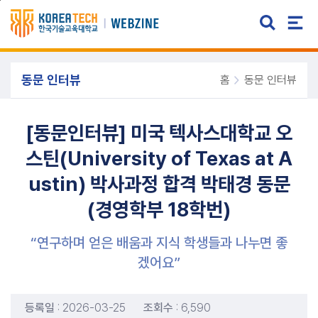
주메뉴 바로가기
본문 바로가기
동문 인터뷰
홈
동문 인터뷰
[동문인터뷰] 미국 텍사스대학교 오
스틴(University of Texas at A
ustin) 박사과정 합격 박태경 동문
(경영학부 18학번)
“연구하며 얻은 배움과 지식 학생들과 나누면 좋
겠어요”
등록일
: 2026-03-25
조회수
: 6,590