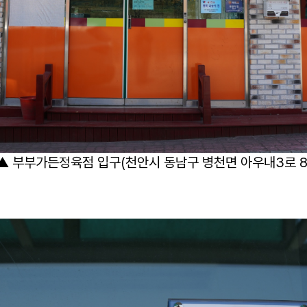
▲ 부부가든정육점 입구(천안시 동남구 병천면 아우내3로 8