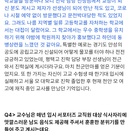
학교들을 방문하다 보니 진학 담당 선생님께서 교장이 되
신 분도 계시고 제자가 선생님이 되어 만난 적도 있고, 코로
나 시절 예약 없이 방문했다고 문전박대당한 적도 있었지
요. 그래도 나름 지역별 일류 고등학교를 자처하는 학교에
서는 대접이 달랐어요. 그 학교에서는 우수 중학생을 유치
하기 위해 야밤에 학원까지 찾아가 홍보했다고 하던데 동
병상련을 느꼈던 것 같아요
.
특별한 예로는 경기도 안성의
공도에 공립고교가 신설되어 어떻게 물꼬를 터야 하나 전전
긍긍하고 있었는데, 평택고 진학 담당 부장 선생님이 전근
와서 진학실에 계시더라구요. 마치 천군만마를 얻은 기분이
었지요. 또 한 가지는 자신이 고교 수험생 때 한기대 입시에
실패하고 서울 모 대학교로 진학 졸업한 후 현재 천안 모 여
고에 재직 중인 교사를 만났던 기억입니다.
Q4> 교수님은 매년 입시 서포터즈 교직원 대상 식사자리에
맛깔스러운 남도 음식도 제공해 주셔서 훈훈한 분위기를 만
들어 주고 계시는데요
.