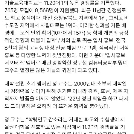
기술교육대학교는 11.20대 1의 높은 경쟁률을 기록했다.
765명 모집에 8,568명이 지원했다. 최근 11년간 경쟁률로
도 최고 성적이다. 대전·충청남북도 지역에서 1위, 그리고 비
수도권 지역에서 사립대로는 1위다. 이러한 성과를 거둔 배
경에는 모집 단위 확대(10개에서 18개) 등 학제 개편의 긍정
적인 영향과 더불어 입학부서의 발로 뛰는 입시 홍보, 전국
8천여 명의 고교생 대상 전공 체험 프로그램, 적극적인 대학
홍보 등 다양한 노력이 뒷받침됐다. 이런 가운데 ‘입시홍보
서포터즈’ 멤버로 매년 맹활약한 정구철 컴퓨터공학부 명예
교수의 열정은 많은 이들의 귀감이 되고 있다.
대학 설립 초기 멤버인 정 교수는 2000년대 초부터 대학입
시 경쟁력을 높이기 위해 경기뿐 아니라 강원, 호남, 제주 지
역까지 발품을 아끼지 않았다. ‘22년 정년 퇴임을 하고 나서
도 그의 열정은 오히려 더 뜨거운 화력을 뿜어냈다.
정 교수는 “학령인구 감소라는 거대한 파고와 수험생이 서
울권 대학을 선호하고 있는 시점에서 11.2:1의 경쟁률을 기