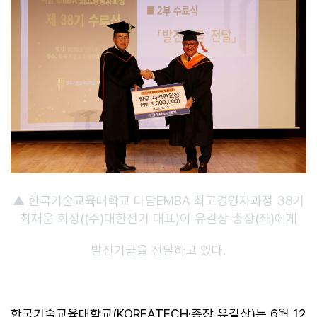
▲ 한국기술교육대학교 다담EMBA 최고경영자과정 38기
최재운 회장((주)대한전기 대표)이 유길상 총장(좌)에게
발전기금을 전달하고 있다.
한국기술교육대학교(KOREATECH·총장 유길상)는 6월 12