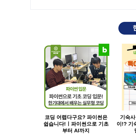
코딩 어렵다구요? 파이썬은
기숙사
쉽습니다!ㅣ파이썬으로 기초
이!? 기
부터 AI까지