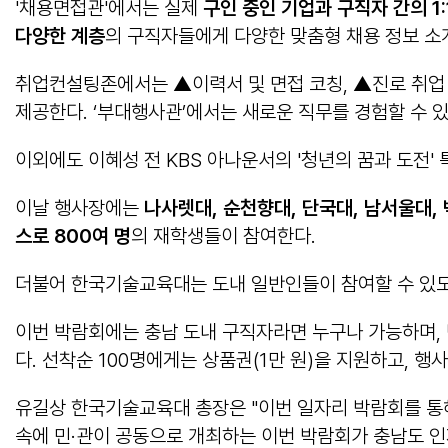
'채용면접관'에서는 실제
구인 중인 기업과 구직자 간의
1
다양한 계층
의 구직자들에게 다양한 맞춤형 채용 정보 소
취업컨설팅존에서는 ▲이력서 및 면접 코칭, ▲진로 취업 상
제공한다. ‘부대행사관’에서는 새로운 직무를 경험할 수 있
이외에도 이혜성 전 KBS 아나운서의 '청년의 꿈과 도전'
이날 행사장에는
나사렛대
,
순천향대
,
단국대
,
남서울대
,
스로
800
여 명
의 재학생들이 참여한다.
더불어 한국기술교육대는 도내 일반인들이 참여할 수 있도
이번 박람회에는 충남 도내 구직자라면 누구나 가능하며,
다. 선착순 100명에게는 상품권(1만 원)을 지원하고, 행
유길상 한국기술교육대 총장은 "이번 일자리 박람회를 통해
속에 민·관이 공동으로 개최하는 이번 박람회가 충남도 인