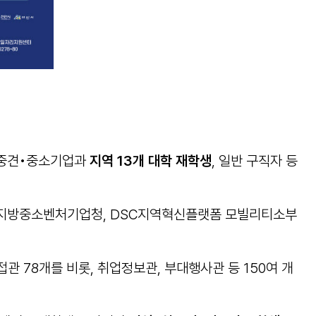
관•중견•중소기업과
지역
13
개 대학 재학생
, 일반 구직자 등
충남지방중소벤처기업청, DSC지역혁신플랫폼 모빌리티소부
78개를 비롯, 취업정보관, 부대행사관 등 150여 개