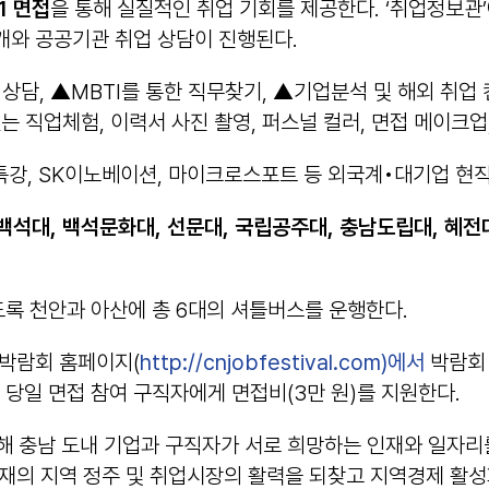
:1
면접
을 통해 실질적인 취업 기회를 제공한다. ‘취업정보
개와 공공기관 취업 상담이 진행된다.
담, ▲MBTI를 통한 직무찾기, ▲기업분석 및 해외 취업 컨
는 직업체험, 이력서 사진 촬영, 퍼스널 컬러, 면접 메이크업
 특강, SK이노베이션, 마이크로스포트 등 외국계•대기업 현직
백석대
,
백석문화대
,
선문대
,
국립공주대
,
충남도립대
,
혜전
록 천안과 아산에 총 6대의 셔틀버스를 운행한다.
 박람회 홈페이지(
http://cnjobfestival.com)
에서
박람회 
사 당일 면접 참여 구직자에게 면접비(3만 원)를 지원한다.
 충남 도내 기업과 구직자가 서로 희망하는 인재와 일자리를
재의 지역 정주 및 취업시장의 활력을 되찾고 지역경제 활성