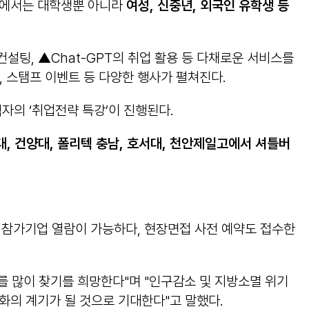
관’에서는 대학생뿐 아니라
여성
,
신중년
,
외국인 유학생 등
설팅, ▲Chat-GPT의 취업 활용 등 다채로운 서비스를
, 스탬프 이벤트 등 다양한 행사가 펼쳐진다.
자의 ‘취업전략 특강’이 진행된다.
대
,
건양대
,
폴리텍 충남
,
호서대
,
천안제일고에서 셔틀버
참가기업 열람이 가능하다, 현장면접 사전 예약도 접수한
 많이 찾기를 희망한다"며 "인구감소 및 지방소멸 위기
화의 계기가 될 것으로 기대한다"고 말했다.