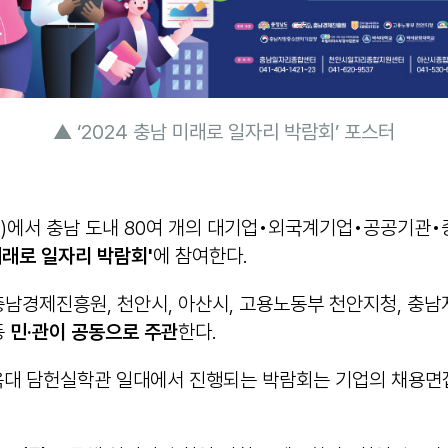
▲ ‘2024 충남 미래로 일자리 박람회’ 포스터
길상)에서 충남 도내 80여 개의 대기업•외국계기업•공공기
미래로 일자리 박람회
'
에 참여한다.
충남경제진흥원, 천안시, 아산시, 고용노동부 천안지청, 
등
민
·
관이 공동으로 주관
한다.
 담헌실학관 일대에서 진행되는 박람회는 기업의 채용면접관 