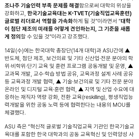
조나주 기술인력 부족 문제를 해결
함으로써 대학의 위상을
강화하고,
한국기술교육대는
K-TVET(
기술직업교육훈련
)
글로벌 리더로서 역할을 가속화
하게 될 것”이라면서 “
대학
이 첨단 제조의 미래를 어떻게 견인하는지
,
그 기준을 새롭
게 정의
할 수 있을 것”이라고 강조했다.
14일(수)에는 한국대학 총장단(14개 대학)과 ASU간에 ▲
반도체, 첨단 제조, 보건의료 및 기타 신산업·전문 분야의 학
위·비학위·단기 교육 및 훈련 프로그램 공동개발 및 운영, ▲
교과목 개발, 교수·학습 방법 공유, 교육과정 설계 사례 공유
등 교육과정 개발 협력, ▲ 기술·보건의료 및 기타 전문 분야
온라인 및 디지털 교육·훈련 협력, ▲ 지역 및 산업 수요에 대
응하는 재직자 역량 강화, 전환 교육(reskilling), 평생직업능
력개발을 위한 공동 노력 등에 협력한다는 내용의 MOU를
체결했다.
ASU 측은 “혁신적 글로벌 기술직업교육 기관인 한국기술교
육대를 포함한 한국 대학과의 공동 교육혁신 및 인력양성 사