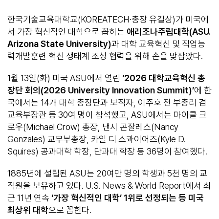
한국기술교육대학교(KOREATECH·총장 유길상)가 미국에
서 가장 혁신적인 대학으로 꼽히는
애리조나주립대학
(ASU.
Arizona State University)
과 대학 교육혁신 및 직업능
력개발훈련 혁신 생태계 조성 협력을 위해 손을 맞잡았다.
1월 13일(화) 미국 ASU에서 열린
‘2026
대학교육혁신 총
장단 회의
(2026 University Innovation Summit)’
에 한
국에서는 14개 대학 총장단과 보직자, 이주호 전 부총리 겸
교육부장관 등 30여 명이 참석했고, ASU에서는 마이클 크
로우(Michael Crow) 총장, 낸시 곤잘레스(Nancy
Gonzales) 교무부총장, 카일 디 스콰이어즈(Kyle D.
Squires) 공과대학 학장, 단과대 학장 등 36명이 참여했다.
1885년에 설립된 ASU는 20여만 명의 학생과 5천 명의 교
직원을 보유하고 있다. U.S. News & World Report에서 최
근 11년 연속
‘
가장 혁신적인 대학
’ 1
위로 선정되는 등 미국
최상위 대학
으로 꼽힌다.