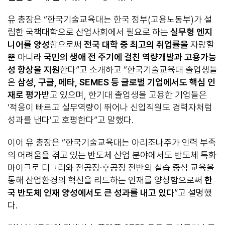
유 총장은 “한국기술교육대는 한국 정부(고용노동부)가 설
립한 국책대학으로 산업사회에서 필요로 하는
실무형 엔지
니어를 양성
함으로써
전국 대학 중 최고의 취업률을
자랑할
뿐 아니라
국민의 생애 전 주기에 걸친 역량개발과 고용가능
성 향상을 지원
한다”고 소개하고 “한국기술교육대 졸업생들
은
삼성
,
구글
,
메타
, SEMES
등 글로벌 기업에서도 핵심 인
재로 평가
받고 있으며, 한기대 졸업생을 고용한 기업들은
‘적응이 빠르고 실무역량이 뛰어나 신입직원도 경력자처럼
성과를 낸다’고 호평한다”고 말했다.
이어 유 총장은 “한국기술교육대는 아리조나주가 인력 부족
의 어려움을 겪고 있는 반도체 산업 분야에서도 반도체 특화
마이크로 디그리와 전공정·후공정 전반의 실습 중심 교육을
통해 산업환경의 혁신을 리드하는 인재를 양성함으로써
한
국 반도체 인재 양성에서도 큰 성과를 내고 있다
”고 설명했
다.