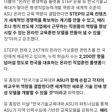
더불어 “온라인 평생학습 플랫폼 STEP 운용 등 한국기술교
육대가 쌓아온 평생직업능력개발 역량과 세계적 수준의
ASU 온라인 교육 역량이 결합한다면
STEP
의 교육 컨텐츠
가 세계적인 경쟁력을 확보하는 계기를 만들 수 있고
,
애리
조나 현지 반도체 기업에서 근무하는 직원들의 역량을 향상
시킬 수 있는 온라인 교육훈련 모델을 만들어 낼 수 있을
것”이라고 강조했다.
STEP은 현재 2,247개의 온라인·가상훈련 콘텐츠를 전 국
민에게 제공하고 있으며, 누적 학습자 수는
2,200
만 명을
넘어설 정도로 한국을 대표하는 온라인 직업훈련 플랫폼
이
다.
유 총장은 “한국기술교육대와
ASU
가 함께 손잡고 각자의
비교우위 역량을 결합한다면 세계적인 새로운
기술 인재 양
성 모델을 개발할 수 있을 것
”
이라고
피력했다.
유 총장은 이날 “한국기술교육대와 ASU의 파트너십을 통해
ASU가 지역 인력수요에 기반한 교육모델을 강화하고,
애리