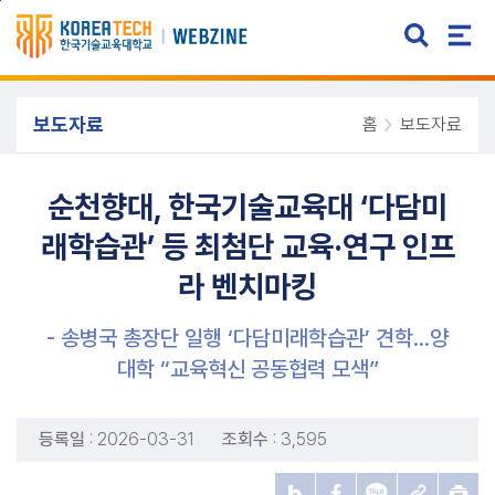
주메뉴 바로가기
본문 바로가기
보도자료
홈
보도자료
순천향대, 한국기술교육대 ‘다담미
래학습관’ 등 최첨단 교육·연구 인프
라 벤치마킹
- 송병국 총장단 일행 ‘다담미래학습관’ 견학...양
대학 “교육혁신 공동협력 모색”
등록일
: 2026-03-31
조회수
: 3,595