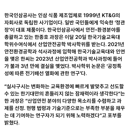
한국인삼공사는 인삼 식품 제조업체로
1999
년
KT&G
의
자회사로 독립한 사기업이다
.
일반 국민들에게 익숙한
‘
정관
장
’
이 대표 제품이다
.
한국인삼공사에서 안전
•
환경분야를
총괄하고 있는 한종호 과장은 이달
20
일 한국기술교육대
학위수여식에서 산업안전공학 박사학위를 받는다
. 2021
년
안전환경공학과 석사과정에 입학해 한국기술교육대와 인연
을 맺은 한씨는
2023
년 산업안전공학과 박사과정에 들어
가 불과
3
년 만에 결실을 맺었다
.
박사학위 논문은
‘
공정특
성에 따른 전기배선 열화에 관한 연구
’
다
.
“
실사구시는 변화하는 교육환경에 빠르게 발맞추고 선도할
수 있는 한기대만의 흔들리지 않는 잠재력이라 생각한다
“
는
한 과장은
”
산업안전 분야의 다양한 목소리를 수렴하고 과
제를 선정
.
현행 법령과 기술기준으로는 부족한 부분을 채우
는 데 기여하는 연구자가 되기 위해 노력하겠다
“
고 포부를
밝혔다
.