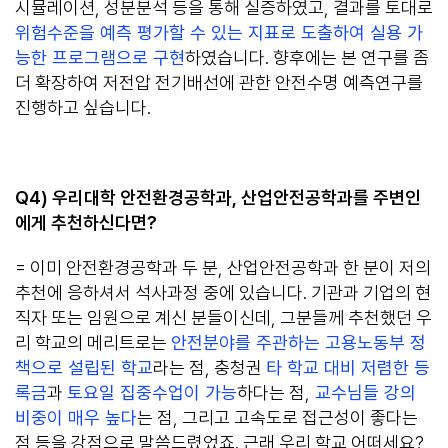
시뮬레이션, 성분분석 등을 통해 실증하였고, 결과를 토대로
위험수준을 예측 평가할 수 있는 지표로 도출하여 실용 가
능한 프로그램으로 구현
하였습니다. 향후에는 본 연구를 좀
더 확장하여 저전압 전기배선에 관한 안전수명 예측연구를
진행하고 싶습니다.
Q4)
우리대학 안전환경공학과
,
산업안전공학과를 주변인
에게 추천하신다면
?
= 이미 안전환경공학과 두 분, 산업안전공학과 한 분이 저의
추천에 응하셔서 석사과정 중에 있습니다. 기관과 기업의 현
직자 또는 임원으로 계신 분들이신데, 그분들께 추천했던 우
리 학교의 메리트로는
안전분야를 주관하는 고용노동부 정
책으로 설립된 학교
라는 점, 충청권
타 학교 대비 저렴한 등
록금
과
토요일 집중수업이 가능
하다는 점,
교수님들 강의
비중이 매우 높다
는 점, 그리고 고속도로 접근성이 좋다는
점 등을 강점으로 말씀드렸었죠. 근래 우리 학교 어떠세요?