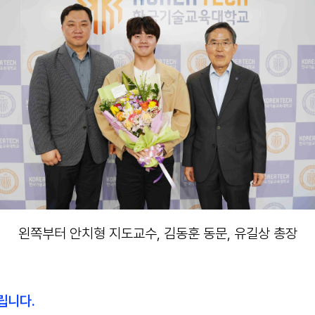
왼쪽부터 안치형 지도교수, 김동훈 동문, 유길상 총장
드립니다
.