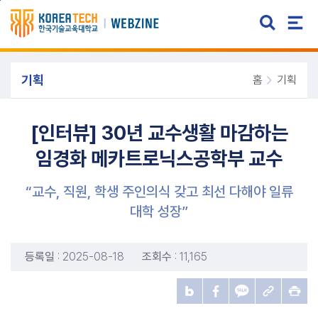
주메뉴 바로가기
본문 바로가기
기획
홈
기획
[인터뷰] 30년 교수생활 마감하는
임경화 메카트로닉스공학부 교수
“교수, 직원, 학생 주인의식 갖고 최선 다해야 일류
대학 성장”
등록일
: 2025-08-18
조회수
: 11,165