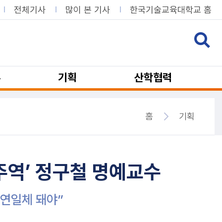
전체기사
많이 본 기사
한국기술교육대학교 홈
뷰
기획
산학협력
홈
기획
주역’ 정구철 명예교수
혼연일체 돼야”