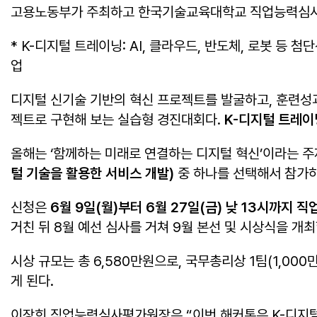
고용노동부가 주최하고 한국기술교육대학교 직업능력심
* K-디지털 트레이닝: AI, 클라우드, 반도체, 로봇 
업
디지털 신기술 기반의 혁신 프로젝트를 발굴하고, 훈련성과
젝트로 구현해 보는 실습형 경진대회다.
K-
디지털 트레이
올해는 ‘함께하는 미래로 연결하는 디지털 혁신’이라는 주
털 기술을 활용한 서비스 개발
)
중 하나를 선택해서 참가하
신청은
6
월
9
일
(
월
)
부터
6
월
27
일
(
금
)
낮
13
시까지 직
거친 뒤 8월 예선 심사를 거쳐 9월 본선 및 시상식을 개
시상 규모는 총 6,580만원으로, 국무총리상 1팀(1,0
게 된다.
이장희 직업능력심사평가원장은 “이번 해커톤은 K-디지