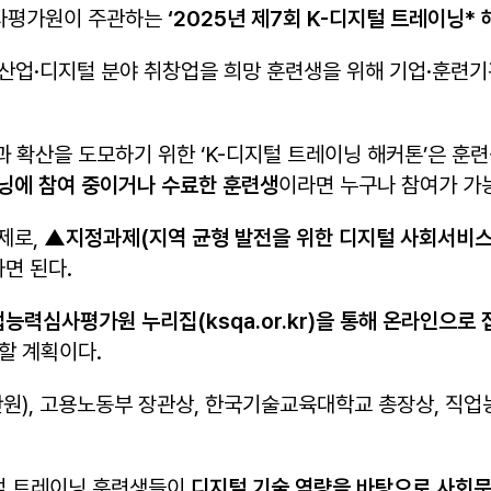
사평가원이 주관하는
‘2025
년 제
7
회
K-
디지털 트레이닝
*
등 첨단산업·디지털 분야 취창업을 희망 훈련생을 위해 기업·
 확산을 도모하기 위한 ‘K-디지털 트레이닝 해커톤’은 훈
닝에
참여 중이거나 수료한 훈련생
이라면 누구나 참여가 가
제로,
▲
지정과제
(
지역 균형 발전을 위한 디지털 사회서비스
면 된다.
업능력심사평가원 누리집
(ksqa.or.kr)
을 통해 온라인으로 
최할 계획이다.
00만원), 고용노동부 장관상, 한국기술교육대학교 총장상, 직
털 트레이닝 훈련생들이
디지털 기술 역량을 바탕으로 사회