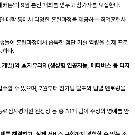
해커톤
’
이 9월 본선 개최를 앞두고 참가자를 모집한다.
훈련기관·대학 등에서 다양한 훈련과정을 제공하는 직업훈련사
련생들이 훈련과정에서 습득한 첨단 기술 역량을 실제 프로
능하다.
 개발
)
와
▲
자유과제
(
생
성형
인공지능
,
메타버스 등 디지
접수
할 수 있으며, 7월부터 참가팀 발표와 팀별 멘토링을
업능력심사평가원 원장상 등 총 31개 팀이 수상의 영예를 안
문제를 해결하고
,
실제 서비스
구현까지 경험할 수 있는 소