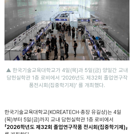
▲ 한국기술교육대학교가 4일(목)과 5일(금) 양일간 교내
담헌실학관 1층 로비에서 ‘2026년도 제32회 졸업연구작
품전시회(집중학기제)’ 를 개최했다.
한국기술교육대학교(KOREATECH·총장 유길상)는 4일
(목)부터 5일(금)까지 교내 담헌실학관 1층 로비에서
「
2026
학년도 제
32
회 졸업연구작품 전시회
(
집중학기제
)
」