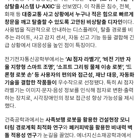
상탈출시스템
U-AXIC
’을 선보였다. 이 작품은 침수, 전복,
화재 등
대중교통 사고 상황에서 누구나 적은 힘으로 빠르게
창문을 깨고 탈출할 수 있도록 고안된 비상탈출 디자인
이다.
사용법을 직관적으로 안내하는 디스플레이, 탈출 경로를 비
추는 라이트, 사고 감지 센서, 자동 신고 기능 등을 결합해 긴
급 상황에서 대응성을 높인 점이 특징이다.
전기전자통신공학부에서는
‘AI
점자 라벨기
’, ‘
비전 기반 자
율 지향형 스마트 조명
’, ‘
소프트 그리핑 물체 이송 로봇
’, ‘
드
론형 로봇 손
’
등
사용자의 편의와 접근성
,
재난 대응
,
자동화
기술을 결합한 작품들이
우수작으로 선정됐다. 특히 AI 점자
라벨기는 이미지·문자·음성 정보를 인식해 점자로 변환·출력
하는 장치로, 시각장애인의 정보 접근성 향상 가능성을 제시
했다.
건축공학과에서는
사족보행 로봇을 활용한 건설현장 모니
터링 경로계획 최적화 연구
와
폐커피박을 활용한 비내력 벽
돌 적용성 연구
가 눈길을 끌었다. 에너지신소재공학과에서