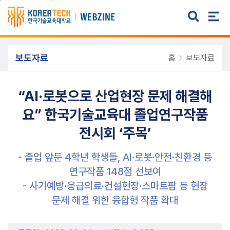
주메뉴 바로가기
본문 바로가기
보도자료
홈
보도자료
“AI·로봇으로 산업현장 문제 해결해
요” 한국기술교육대 졸업연구작품
전시회 ‘주목’
- 졸업 앞둔 4학년 학생들, AI·로봇·안전·친환경 등
연구작품 148점 선보여
- 사기예방·응급의료·건설현장·스마트팜 등 현장
문제 해결 위한 융합형 작품 확대