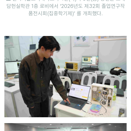
담헌실학관 1층 로비에서 ‘2026년도 제32회 졸업연구작
품전시회(집중학기제)’ 를 개최했다.