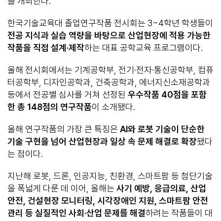
를 개최한다.
한국기술교육대 졸업연구작품 전시회는 3~4학년 학생들이
전공 지식과 실습 역량을 바탕으로 산업현장에 적용 가능한
작품을 직접 설계
·
제작
하는 대표 공학교육 프로그램이다.
올해 전시회에서는 기계공학부, 전기·전자·통신공학부, 컴퓨
터공학부, 디자인공학과, 건축공학과, 에너지신소재공학과
등에서 전공별 심사를 거쳐 선정된
우수작품
40
점을 포함
한 총
148
점의 연구작품
이 소개됐다.
올해 연구작품의 가장 큰 특징은
AI
와 로봇 기술이 단순한
기술 구현을 넘어 산업현장과 일상 속 문제 해결로 확장
됐다
는 점이다.
지난해 로봇, 드론, 인공지능, 친환경, 스마트팜 등 첨단기술
을 폭넓게 다룬 데 이어, 올해는
사기 예방
,
응급의료
,
산업
안전
,
건설현장 모니터링
,
시각장애인 지원
,
스마트팜 안전
관리 등 실질적인 사회
·
산업 문제를 해결
하려는 작품들이 대