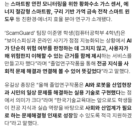
는
스마트팜 안전 모니터링을 위한 황화수소 가스 센서
,
에
너지 절감형 스마트팜
,
구리 기반 가역 금속 전착 스마트 윈
도우
등 친환경·에너지 효율 분야 연구가 소개됐다.
‘ScamGuard’ 팀장 이준영 학생(컴퓨터공학부 4학년)은
“보이스피싱과 온라인 사기가 점점 지능화되는 상황에서
AI
가 단순히 위험 여부를 판정하는 데 그치지 않고
,
사용자가
왜 위험한지 이해할 수 있는 근거를 함께 제시
하는 서비스를
만들고자 했다”라며 “졸업연구작품을 통해
전공 지식을 사
회적 문제 해결과 연결해 볼 수 있어 뜻깊었다
”라고 말했다.
유길상 총장은 “올해 졸업연구작품은
AI
와 로봇을 산업현장
과 시민의 일상 문제를 해결하는 실용 기술로 구현했다
는 점
에서 의미가 크다”라며 “한국기술교육대는 앞으로도 학생들
이 전공 지식과 실습 역량을 바탕으로
사회와 산업계가 필요
로 하는 문제해결형 인재로 성장
할 수 있도록 적극 지원하겠
다”라고 말했다.