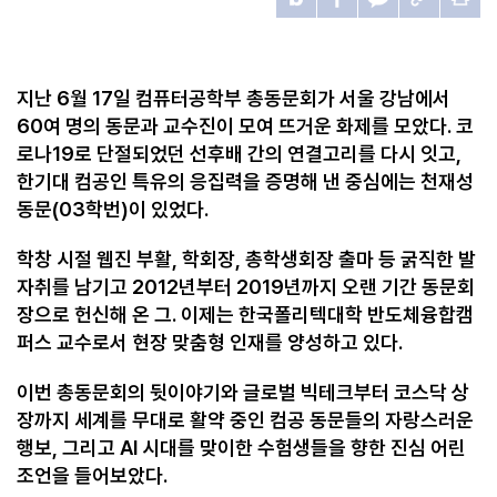
지난
6
월
17
일 컴퓨터공학부 총동문회가 서울 강남에서
60
여 명의 동문과 교수진이 모여 뜨거운 화제를 모았다
.
코
로나
19
로 단절되었던 선후배 간의 연결고리를 다시 잇고
,
한기대 컴공인 특유의 응집력을 증명해 낸 중심에는 천재성
동문
(03
학번
)
이 있었다
.
학창 시절 웹진 부활
,
학회장
,
총학생회장 출마 등 굵직한 발
자취를 남기고
2012
년부터
2019
년까지 오랜 기간 동문회
장으로 헌신해 온 그
.
이제는 한국폴리텍대학 반도체융합캠
퍼스 교수로서 현장 맞춤형 인재를 양성하고 있다
.
이번 총동문회의 뒷이야기와 글로벌 빅테크부터 코스닥 상
장까지 세계를 무대로 활약 중인 컴공 동문들의 자랑스러운
행보
,
그리고
AI
시대를 맞이한 수험생들을 향한 진심 어린
조언을 들어보았다
.