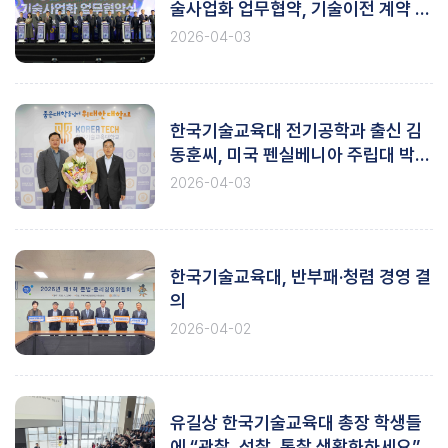
술사업화 업무협약, 기술이전 계약 체
결
2026-04-03
한국기술교육대 전기공학과 출신 김
동훈씨, 미국 펜실베니아 주립대 박사
과정 진학
2026-04-03
한국기술교육대, 반부패·청렴 경영 결
의
2026-04-02
유길상 한국기술교육대 총장 학생들
에 “관찰, 성찰, 통찰 생활화하세요”