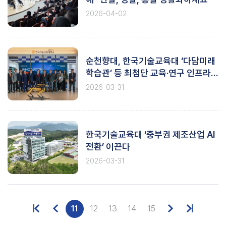
2026-04-02
순천향대, 한국기술교육대 ‘다담미래
학습관’ 등 최첨단 교육·연구 인프라
벤치마킹
2026-03-31
한국기술교육대 ‘중부권 제조산업 AI
전환’ 이끈다
2026-03-31
11
12
13
14
15