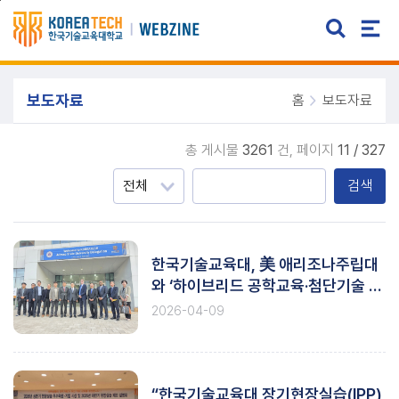
주메뉴 바로가기
본문 바로가기
보도자료
홈
보도자료
총 게시물
3261
건,
페이지
11 / 327
검색
한국기술교육대, 美 애리조나주립대
와 ‘하이브리드 공학교육·첨단기술 인
재양성’ 협력 박차
2026-04-09
“한국기술교육대 장기현장실습(IPP)