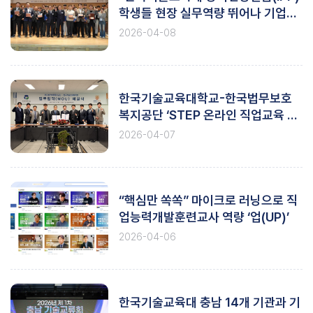
학생들 현장 실무역량 뛰어나 기업에
큰 도움“
2026-04-08
한국기술교육대학교-한국법무보호
복지공단 ‘STEP 온라인 직업교육 활
성화’ 업무 협약(MOU) 체결
2026-04-07
“핵심만 쏙쏙” 마이크로 러닝으로 직
업능력개발훈련교사 역량 ‘업(UP)’
2026-04-06
한국기술교육대 충남 14개 기관과 기