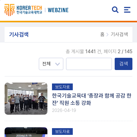
주메뉴 바로가기
본문 바로가기
기사검색
홈
기사검색
총 게시물
1441
건,
페이지
2 / 145
검색
보도자료
한국기술교육대 ‘총장과 함께 공감 한
잔’ 직원 소통 강화
2026-04-19
보도자료