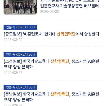
한국기술교육대, KOICA ‘모로코 직
업훈련교사 기술향상훈련 허브센터’
행정인력 초청연수
2026-03-30
언론 속 KOREATECH
[중도일보] 'AI훈련코치' 한기대
산학협력단
에서 양성한다
2026-03-29
언론 속 KOREATECH
[조선일보] 한국기술교육대
산학협력단
, 중소기업 ‘AI훈련
코치’ 양성 본격화
2026-03-27
언론 속 KOREATECH
[충남일보] 한국기술교육대
산학협력단
, 중소기업 ‘AI훈련
코치’ 양성 본격화
2026-03-27