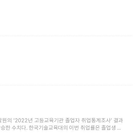
발원의 ‘2022년 고등교육기관 졸업자 취업통계조사’ 결과
나 상승한 수치다. 한국기술교육대의 이번 취업률은 졸업생 50
대학’ 명성에 다시 한발짝 다가섰다. 한국기술교육대는 2015