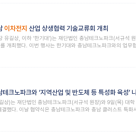
남
이차전지
산업 상생협력 기술교류회 개최
유길상, 이하 ‘한기대’)는 재단법인 충남테크노파크(서규석 원장
’를 개최했다. 이번 행사는 한기대와 충남테크노파크와의 업무
기반을 마련하고 혁신기업들의 적극적인 활동 촉진과 기업경쟁력
 팀장, 천안시 미래전략과 이순희 팀장, 한기대
테크노파크와 ‘지역산업 및 반도체 등 특성화 육성’ 
상)는 재단법인 충남테크노파크(서규석 원장)와 9일(목) 대학
체결했다. 이날 협약식은 충남테크노파크와 충남 클러스트 특화사
대 특성화 사업인 반도체·디스플레이, 친환경·자율차(수소에너
를 위해 마련됐다. 이날 양