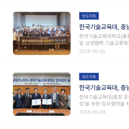
보도자료
한국기술교육대, 충
한국기술교육대학교(총장 
업 상생협력 기술교류회
를 통해 지역 네트워크 
2024-05-30
실 탄소중립경제과 유기설
보도자료
한국기술교육대, 충남
한국기술교육대(총장 유길
성’을 위한 업무협약을 
업, 그리고 한국기술교육
2024-05-09
강화와 신성장 동력 확보