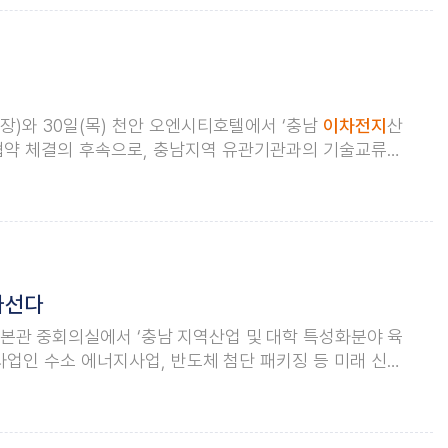
)와 30일(목) 천안 오엔시티호텔에서 ‘충남
이차전지
산
협약 체결의 후속으로, 충남지역 유관기관과의 기술교류회
 강화를 위해 마련됐다. 이날 행사에는 충청남도 산업경제
나선다
 본관 중회의실에서 ‘충남 지역산업 및 대학 특성화분야 육
업인 수소 에너지사업, 반도체 첨단 패키징 등 미래 신사
지,
이차전지
분야)의 공동활성화를 통해 지역 기업 경쟁력