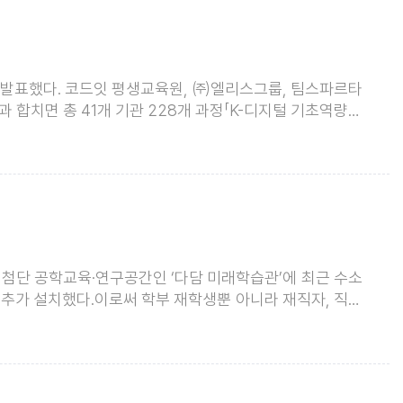
 발표했다. 코드잇 평생교육원, ㈜엘리스그룹, 팀스파르타
과 합치면 총 41개 기관 228개 과정「K-디지털 기초역량훈
는 사업이다. 주로 코딩, 빅데이터 등 디지털신기술 분
 첨단 공학교육·연구공간인 ‘다담 미래학습관’에 최근 수소
설을 추가 설치했다.이로써 학부 재학생뿐 아니라 재직자, 직업
드될 전망이다. ※ 다담 미래학습관은?창의적사고와 도전정