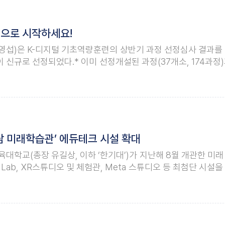
 으로 시작하세요!
섭)은 K-디지털 기초역량훈련의 상반기 과정 선정심사 결과를
 신규로 선정되었다.* 이미 선정개설된 과정(37개소, 174과정)
움을 겪는 구직자 및 재직자를 대상으로 디지털 기초훈련을 지원하
한국기술교육대 ‘다담 미래학습관’ 에듀테크 시설 확대
대학교(총장 유길상, 이하 ‘한기대’)가 지난해 8월 개관한 미래
Lab, XR스튜디오 및 체험관, Meta 스튜디오 등 최첨단 시
업혁명 시대에 필요한 첨단 공학기술 교육이 한층 더 업그레이
술적 활용을 통