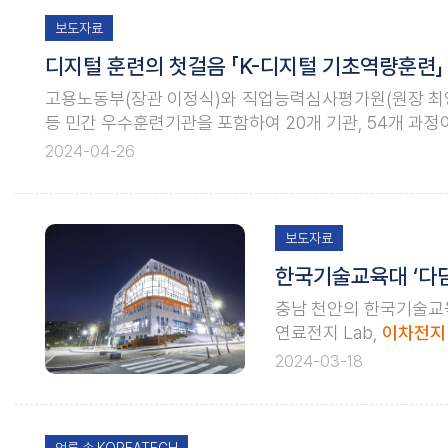
보도자료
디지털 훈련의 첫걸음 「K-디지털 기초역량훈련」
고용노동부(장관 이정식)와 직업능력심사평가원(원장 최영
등 민간 우수훈련기관을 포함하여 20개 기관, 54개 과정이
련」은 디지털 역량 부족으로 취업 또는 업무 적응에 어려
2024-04-26
보도자료
충남 천안의 한국기술교육
연료전지 Lab,
이차전지
훈련교사 대상의 4차 산
2024-03-18
신으로 실제적 문제를 기