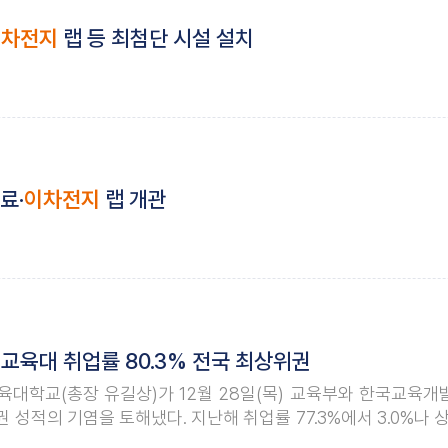
이차전지
랩 등 최첨단 시설 설치
료·
이차전지
랩 개관
교육대 취업률 80.3% 전국 최상위권
대학교(총장 유길상)가 12월 28일(목) 교육부와 한국교육개
권 성적의 기염을 토해냈다. 지난해 취업률 77.3%에서 3.0%
준, 지난해 5위에서 2위로 등극한 성과이며, ‘전국 취업률 1위 