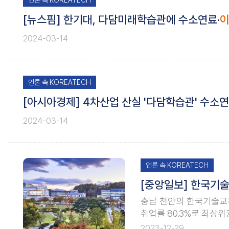
언론 속 KOREATECH
[뉴스핌] 한기대, 다담미래학습관에 수소연료·
2024-03-14
언론 속 KOREATECH
[아시아경제] 4차산업 산실 '다담학습관' 수소연
2024-03-14
언론 속 KOREATECH
[중앙일보] 한국기술
충남 천안의 한국기술교육
취업률 80.3%로 최상위
0명 이상 4년제 대학 기
2023-12-29