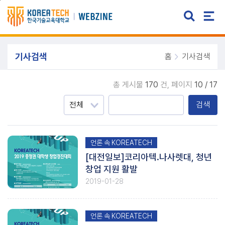
주메뉴 바로가기
본문 바로가기
기사검색
홈
기사검색
총 게시물
170
건,
페이지
10 / 17
검색
언론 속 KOREATECH
[대전일보]코리아텍.나사렛대, 청년
창업 지원 활발
2019-01-28
언론 속 KOREATECH