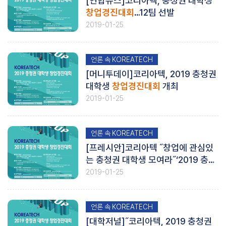
[연합뉴스]코리아텍, 충청권 대학생
창업경진대회
…12팀 선발
2019-01-25
언론 속 KOREATECH
[머니투데이]코리아텍, 2019 충청권
대학생
창업경진대회
개최
2019-01-25
언론 속 KOREATECH
[프레시안]코리아텍 ˝창업에 관심있
는 충청권 대학생 모여라˝‘2019 충청
권 대학생
창업경진대회
’ 개최
2019-01-25
언론 속 KOREATECH
[대학저널]˝코리아텍, 2019 충청권