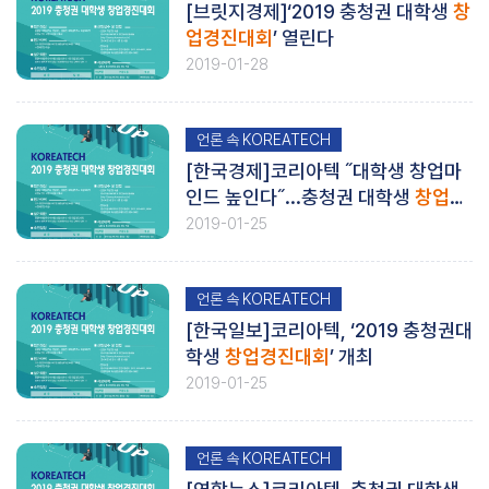
[브릿지경제]‘2019 충청권 대학생
창
업경진대회
’ 열린다
2019-01-28
언론 속 KOREATECH
[한국경제]코리아텍 ˝대학생 창업마
인드 높인다˝...충청권 대학생
창업경
진대회
2019-01-25
언론 속 KOREATECH
[한국일보]코리아텍, ‘2019 충청권대
학생
창업경진대회
’ 개최
2019-01-25
언론 속 KOREATECH