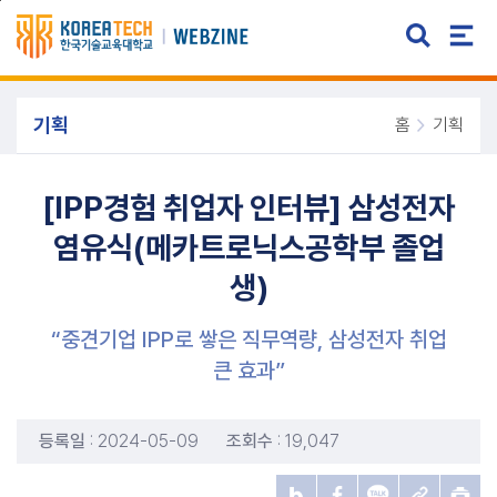
주메뉴 바로가기
본문 바로가기
기획
홈
기획
[IPP경험 취업자 인터뷰] 삼성전자
염유식(메카트로닉스공학부 졸업
생)
“중견기업 IPP로 쌓은 직무역량, 삼성전자 취업
큰 효과”
등록일
: 2024-05-09
조회수
: 19,047