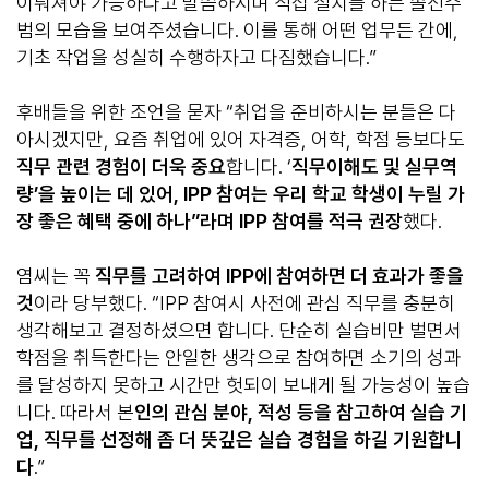
이뤄져야 가능하다고 말씀하시며 직접 설치를 하는 솔선수
범의 모습을 보여주셨습니다. 이를 통해 어떤 업무든 간에,
기초 작업을 성실히 수행하자고 다짐했습니다.”
후배들을 위한 조언을 묻자 “취업을 준비하시는 분들은 다
아시겠지만, 요즘 취업에 있어 자격증, 어학, 학점 등보다도
직무 관련 경험이 더욱 중요
합니다. ‘
직무이해도 및 실무역
량’을 높이는 데 있어, IPP 참여는 우리 학교 학생이 누릴 가
장 좋은 혜택 중에 하나”라며 IPP 참여를 적극 권장
했다.
염씨는 꼭
직무를 고려하여 IPP에 참여하면 더 효과가 좋을
것
이라 당부했다. “IPP 참여시 사전에 관심 직무를 충분히
생각해보고 결정하셨으면 합니다. 단순히 실습비만 벌면서
학점을 취득한다는 안일한 생각으로 참여하면 소기의 성과
를 달성하지 못하고 시간만 헛되이 보내게 될 가능성이 높습
니다. 따라서 본
인의 관심 분야, 적성 등을 참고하여 실습 기
업, 직무를 선정해 좀 더 뜻깊은 실습 경험을 하길 기원합니
다
.”