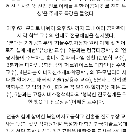
혜선 박사의 ’신산업 진로 이해를 위한 이공계 진로 진학 특
성‘을 주제로 특강을 들었다.
이후 6개 분과로 나뉘어 오후 5시까지 교내 여러 공학관에
서 각 학부 교수의 안내로 전공체험을 실시했다.
1분과는 기계공학부의 ’자율주행자동차 원리 이해 및 제어
로직 설계 체험‘(유승한 교수), 2분과는 컴퓨터공학부의 ’인
공지능이 주도하는 흥미로운 패러다임 전환‘(한연희 교수),
3분과는 디자인공학전공의 ’제로웨이스트 디자인‘(정주영
교수), 4분과는 에너지신소재화학공학부의 ’E-모빌리티 시
대를 열어가는 배터리 기술‘(정용주 교수), 5분과는 산업경
영학부의 ’기업의 언어, 회계는 꼭 알아야 할까?‘(신재은 교
수), 6분과는 고용서비스정책학과의 ’행복한 진로설계를 위
한 챗GPT 진로상담‘(이혜은 교수)다.
전공체험에 참여한 북일여자고등학교 김홍중 진로부장 교
사는 “공학 및 인적자원개발 특성화 대학인 한국기술교육대
가 최첨단 공학 시설과 커리큘럼을 바탕으로 교사를 상대로