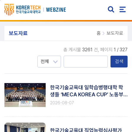
주메뉴 바로가기
본문 바로가기
보도자료
홈
보도자료
총 게시물
3261
건,
페이지
1 / 327
검색
한국기술교육대 일학습병행대학 학
생들 ‘MECA KOREA CUP’ 노동부
장관상 수상
2026-08-07
한국기술교육대 직업능력심사평가