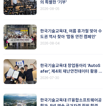
의 특별한 ‘기부’
2026-08-05
한국기술교육대, 여름 휴가철 맞아 수
도권 역사 찾아 ‘합동 안전 캠페인’
2026-08-04
한국기술교육대 창업동아리 ’AutoS
afer’, 제4회 재난안전데이터 활용 창
업경진대회 ‘대상’
2026-07-30
한국기술교육대 IT융합소프트웨어공
학과, 5년 연속 국가자격 전원 합격