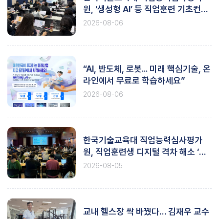
원, ‘생성형 AI’ 등 직업훈련 기초컨설
팅 실시
2026-08-06
“AI, 반도체, 로봇... 미래 핵심기술, 온
라인에서 무료로 학습하세요”
2026-08-06
한국기술교육대 직업능력심사평가
원, 직업훈련생 디지털 격차 해소 ‘앞
장’
2026-08-05
교내 헬스장 싹 바꿨다… 김재우 교수