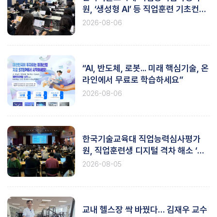
원, ‘생성형 AI’ 등 직업훈련 기초컨설
팅 실시
2026-08-06
“AI, 반도체, 로봇... 미래 핵심기술, 온
라인에서 무료로 학습하세요”
2026-08-06
한국기술교육대 직업능력심사평가
원, 직업훈련생 디지털 격차 해소 ‘앞
장’
2026-08-05
교내 헬스장 싹 바꿨다… 김재우 교수