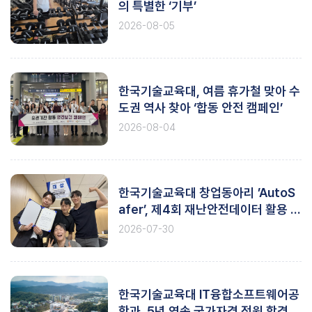
의 특별한 ‘기부’
2026-08-05
한국기술교육대, 여름 휴가철 맞아 수
도권 역사 찾아 ‘합동 안전 캠페인’
2026-08-04
한국기술교육대 창업동아리 ’AutoS
afer’, 제4회 재난안전데이터 활용 창
업경진대회 ‘대상’
2026-07-30
한국기술교육대 IT융합소프트웨어공
학과, 5년 연속 국가자격 전원 합격