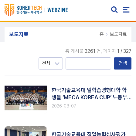
주메뉴 바로가기
본문 바로가기
보도자료
홈
보도자료
총 게시물
3261
건,
페이지
1 / 327
검색
한국기술교육대 일학습병행대학 학
생들 ‘MECA KOREA CUP’ 노동부
장관상 수상
2026-08-07
한국기술교육대 직업능력심사평가