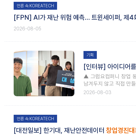
언론 속 KOREATECH
[FPN] AI가 재난 위험 예측… 트윈세이퍼, 
2026-08-05
기획
[인터뷰] 아이디어를
▲ 그럼요컴퍼니 창업 동
남겨두지 않고 직접 만들
의 새로운 가능성을 보여주
2026-08-03
반 서비스 ‘자몽다’를 출
언론 속 KOREATECH
[대전일보] 한기대, 재난안전데이터
창업경진대