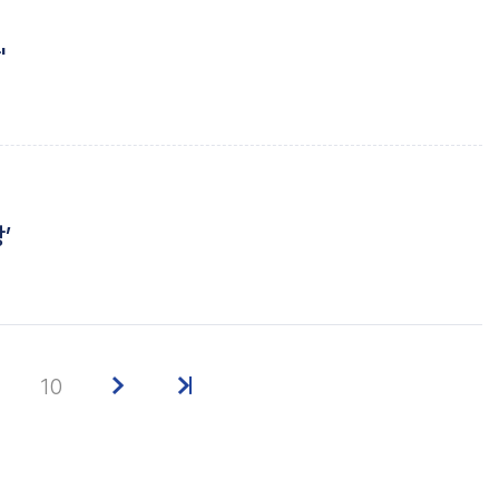
'
’
10