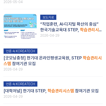
2026-05-04
보도자료
“직업훈련, AI·디지털 확산의 중심”
한국기술교육대 STEP,
학습관리시
스템
참여기관 모집
2026-04-29
언론 속 KOREATECH
[굿모닝충청] 한기대 온라인평생교육원, STEP
학습관리시
스템
참여기관 모집
2026-04-29
언론 속 KOREATECH
[대학저널] 한기대 STEP,
학습관리시스템
참여기관 모집
2026-04-29