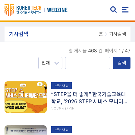
주메뉴 바로가기
본문 바로가기
기사검색
홈
기사검색
총 게시물
468
건,
페이지
1 / 47
검색
보도자료
“STEP을 더 좋게” 한국기술교육대
학교, ‘2026 STEP 서비스 모니터링
단’ 모집
2026-07-15
보도자료