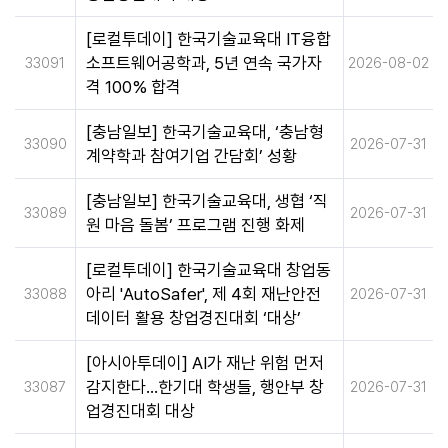
[로컬투데이] 한국기술교육대 IT융합
소프트웨어공학과, 5년 연속 국가자
33091
2026-08-02
격 100% 합격
[충남일보] 한국기술교육대, ‘충남형
33090
2026-07-31
계약학과 참여기업 간담회’ 성황
[충남일보] 한국기술교육대, 생협 ‘직
33089
2026-07-31
원 마음 돌봄’ 프로그램 진행 화제
[로컬투데이] 한국기술교육대 창업동
아리 'AutoSafer', 제 4회 재난안전
33088
2026-07-31
데이터 활용 창업경진대회 ‘대상’
[아시아투데이] AI가 재난 위험 먼저
감지한다…한기대 학생들, 행안부 창
33087
2026-07-31
업경진대회 대상