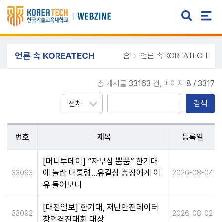
주메뉴 바로가기
본문 바로가기
언론 속 KOREATECH
홈
언론 속 KOREATECH
총 게시물
33163
건,
페이지
8 / 3317
검색
번호
제목
등록일
[머니투데이] ”자부심 뿜뿜” 한기대
에 놀란 대통령…유길상 총장에게 이
33093
2026-08-04
유 들어보니
[대전일보] 한기대, 재난안전데이터
33092
2026-08-02
창업경진대회 대상